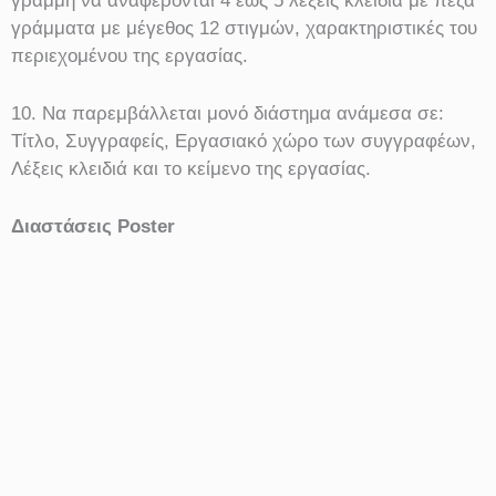
γραμμή να αναφέρονται 4 έως 5 λέξεις κλειδιά με πεζά
γράμματα με μέγεθος 12 στιγμών, χαρακτηριστικές του
περιεχομένου της εργασίας.
10. Να παρεμβάλλεται μονό διάστημα ανάμεσα σε:
Τίτλο, Συγγραφείς, Εργασιακό χώρο των συγγραφέων,
Λέξεις κλειδιά και το κείμενο της εργασίας.
Διαστάσεις Poster
Μέγεθος Χαρτιού Α0 (Πλάτος 841 × Ύψος 1189
χιλιοστά) ή μικρότερο.
Προσανατολισμός: Κατακόρυφος.
giscongress@aua.gr